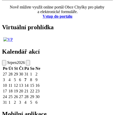
Nově můžete využít online portál Obce Chyšky pro platby
a elektronické formuláře.
Vstup do portálu
Virtuální prohlídka
Kalendář akcí
Srpen
2026
Po
Út
St
Čt
Pá
So
Ne
27
28
29
30
31
1
2
3
4
5
6
7
8
9
10
11
12
13
14
15
16
17
18
19
20
21
22
23
24
25
26
27
28
29
30
31
1
2
3
4
5
6
Mobilní aplikace