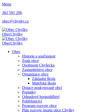
Menu
382 591 206
obec@chysky.cz
Obec
Chyšky
Obec
Chyšky
Obec
Historie a současnost
Znak obce
Osobnosti Chyšecka
Zastupitelstvo obce
Organizace obce
Základní škola
Mateřská škola
Dotace poskytované obcí
Poplatky
Odpadové hospodářství
Pohřebnictví
Program rozvoje obce
Plán rozvoje sportu obce Chyšky