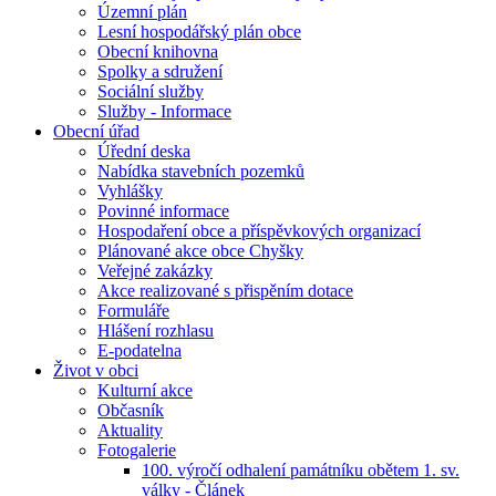
Územní plán
Lesní hospodářský plán obce
Obecní knihovna
Spolky a sdružení
Sociální služby
Služby - Informace
Obecní úřad
Úřední deska
Nabídka stavebních pozemků
Vyhlášky
Povinné informace
Hospodaření obce a příspěvkových organizací
Plánované akce obce Chyšky
Veřejné zakázky
Akce realizované s přispěním dotace
Formuláře
Hlášení rozhlasu
E-podatelna
Život v obci
Kulturní akce
Občasník
Aktuality
Fotogalerie
100. výročí odhalení památníku obětem 1. sv.
války - Článek