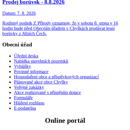
Prodej borůvek - 8.8.2026
Datum:
7. 8. 2026
Rodinný podnik Z Přírody oznamuje, že v sobotu 8. srpna v 16
hodin bude před Obecním úřadem v Chyškách prodávat lesní
borůvky z Jižních Čech.
Obecní úřad
Úřední deska
Nabídka stavebních pozemků
Vyhlášky
Povinné informace
Hospodaření obce a příspěvkových organizací
Plánované akce obce Chyšky
Veřejné zakázky
Akce realizované s přispěním dotace
Formuláře
Hlášení rozhlasu
E-podatelna
Online portál