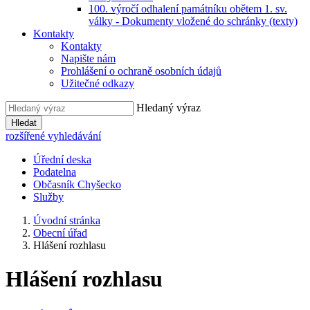
100. výročí odhalení památníku obětem 1. sv.
války - Dokumenty vložené do schránky (texty)
Kontakty
Kontakty
Napište nám
Prohlášení o ochraně osobních údajů
Užitečné odkazy
Hledaný výraz
Hledat
rozšířené vyhledávání
Úřední deska
Podatelna
Občasník Chyšecko
Služby
Úvodní stránka
Obecní úřad
Hlášení rozhlasu
Hlášení rozhlasu