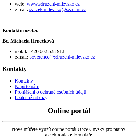
web:
www.sdruzeni-milevsko.cz
e-mail:
svazek.milevsko@seznam.cz
Kontaktní osoba:
Bc. Michaela Hrnečková
mobil: +420 602 528 913
e-mail:
poverenec@sdruzeni-milevsko.cz
Kontakty
Kontakty
Napište nám
Prohlášení o ochraně osobních údajů
Užitečné odkazy
Online portál
Nově můžete využít online portál Obce Chyšky pro platby
a elektronické formuláře.