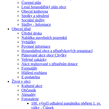
Územní plán
Lesní hospodářský plán obce
Obecní knihovna
Spolky a sdružení
Sociální služby
Služby - Informace
Obecní úřad
Úřední deska
Nabídka stavebních pozemků
Vyhlášky
Povinné informace
Hospodaření obce a příspěvkových organizací
Plánované akce obce Chyšky
Veřejné zakázky
Akce realizované s přispěním dotace
Formuláře
Hlášení rozhlasu
E-podatelna
Život v obci
Kulturní akce
Občasník
Aktuality
Fotogalerie
100. výročí odhalení památníku obětem 1. sv.
války - Článek