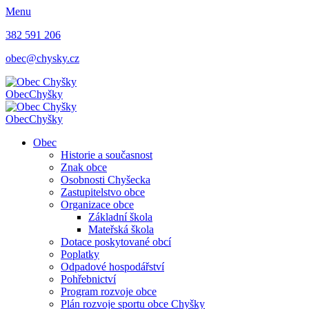
Menu
382 591 206
obec@chysky.cz
Obec
Chyšky
Obec
Chyšky
Obec
Historie a současnost
Znak obce
Osobnosti Chyšecka
Zastupitelstvo obce
Organizace obce
Základní škola
Mateřská škola
Dotace poskytované obcí
Poplatky
Odpadové hospodářství
Pohřebnictví
Program rozvoje obce
Plán rozvoje sportu obce Chyšky