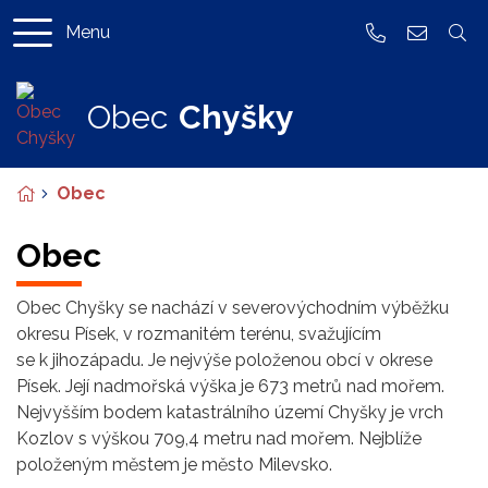
Menu
382 591 206
obec@ch
Obec
Chyšky
Úvodní stránka
Obec
Obec
Obec Chyšky se nachází v severovýchodním výběžku
okresu Písek, v rozmanitém terénu, svažujícím
se k jihozápadu. Je nejvýše položenou obcí v okrese
Písek. Její nadmořská výška je 673 metrů nad mořem.
Nejvyšším bodem katastrálního území Chyšky je vrch
Kozlov s výškou 709,4 metru nad mořem. Nejblíže
položeným městem je město Milevsko.