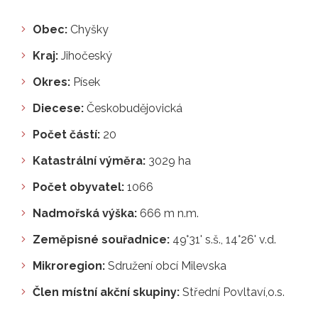
Obec:
Chyšky
Kraj:
Jihočeský
Okres:
Písek
Diecese:
Českobudějovická
Počet částí:
20
Katastrální výměra:
3029 ha
Počet obyvatel:
1066
Nadmořská výška:
666 m n.m.
Zeměpisné souřadnice:
49°31' s.š., 14°26' v.d.
Mikroregion:
Sdružení obcí Milevska
Člen místní akční skupiny:
Střední Povltaví,o.s.