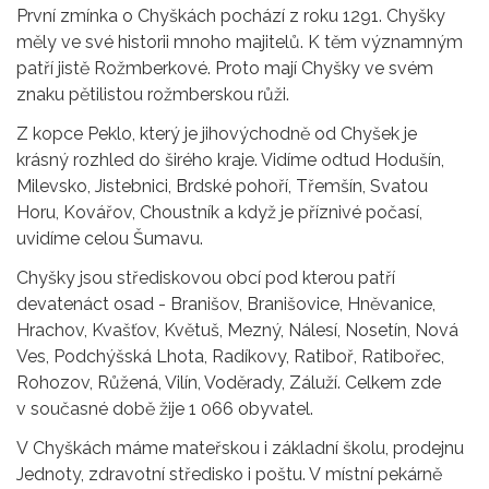
První zmínka o Chyškách pochází z roku 1291. Chyšky
měly ve své historii mnoho majitelů. K těm významným
patří jistě Rožmberkové. Proto mají Chyšky ve svém
znaku pětilistou rožmberskou růži.
Z kopce Peklo, který je jihovýchodně od Chyšek je
krásný rozhled do širého kraje. Vidíme odtud Hodušín,
Milevsko, Jistebnici, Brdské pohoří, Třemšín, Svatou
Horu, Kovářov, Choustník a když je příznivé počasí,
uvidíme celou Šumavu.
Chyšky jsou střediskovou obcí pod kterou patří
devatenáct osad - Branišov, Branišovice, Hněvanice,
Hrachov, Kvašťov, Květuš, Mezný, Nálesí, Nosetín, Nová
Ves, Podchýšská Lhota, Radíkovy, Ratiboř, Ratibořec,
Rohozov, Růžená, Vilín, Voděrady, Záluží. Celkem zde
v současné době žije 1 066 obyvatel.
V Chyškách máme mateřskou i základní školu, prodejnu
Jednoty, zdravotní středisko i poštu. V místní pekárně