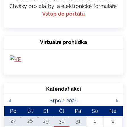
Chyšky pro platby a elektronické formuláře.
Vstup do portálu
Virtuální prohlídka
Kalendář akcí
Srpen
2026
Po
Út
St
Čt
Pá
So
Ne
27
28
29
30
31
1
2