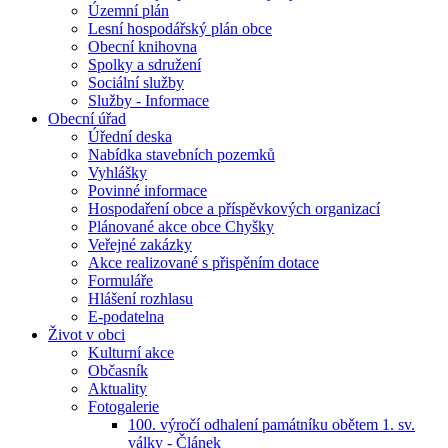
Územní plán
Lesní hospodářský plán obce
Obecní knihovna
Spolky a sdružení
Sociální služby
Služby - Informace
Obecní úřad
Úřední deska
Nabídka stavebních pozemků
Vyhlášky
Povinné informace
Hospodaření obce a příspěvkových organizací
Plánované akce obce Chyšky
Veřejné zakázky
Akce realizované s přispěním dotace
Formuláře
Hlášení rozhlasu
E-podatelna
Život v obci
Kulturní akce
Občasník
Aktuality
Fotogalerie
100. výročí odhalení památníku obětem 1. sv.
války - Článek