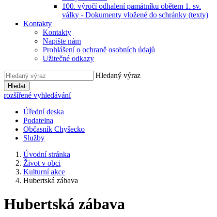
100. výročí odhalení památníku obětem 1. sv.
války - Dokumenty vložené do schránky (texty)
Kontakty
Kontakty
Napište nám
Prohlášení o ochraně osobních údajů
Užitečné odkazy
Hledaný výraz
Hledat
rozšířené vyhledávání
Úřední deska
Podatelna
Občasník Chyšecko
Služby
Úvodní stránka
Život v obci
Kulturní akce
Hubertská zábava
Hubertská zábava