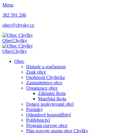
Menu
382 591 206
obec@chysky.cz
Obec
Chyšky
Obec
Chyšky
Obec
Historie a současnost
Znak obce
Osobnosti Chyšecka
Zastupitelstvo obce
Organizace obce
Základní škola
Mateřská škola
Dotace poskytované obcí
Poplatky
Odpadové hospodářství
Pohřebnictví
Program rozvoje obce
Plán rozvoje sportu obce Chyšky