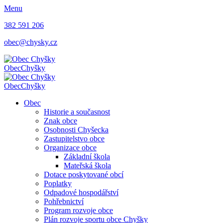
Menu
382 591 206
obec@chysky.cz
Obec
Chyšky
Obec
Chyšky
Obec
Historie a současnost
Znak obce
Osobnosti Chyšecka
Zastupitelstvo obce
Organizace obce
Základní škola
Mateřská škola
Dotace poskytované obcí
Poplatky
Odpadové hospodářství
Pohřebnictví
Program rozvoje obce
Plán rozvoje sportu obce Chyšky