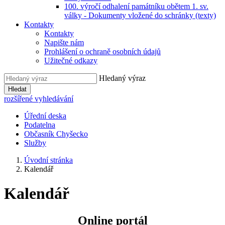
100. výročí odhalení památníku obětem 1. sv.
války - Dokumenty vložené do schránky (texty)
Kontakty
Kontakty
Napište nám
Prohlášení o ochraně osobních údajů
Užitečné odkazy
Hledaný výraz
Hledat
rozšířené vyhledávání
Úřední deska
Podatelna
Občasník Chyšecko
Služby
Úvodní stránka
Kalendář
Kalendář
Online portál