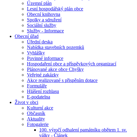
Územní plán
Lesní hospodářský plán obce
Obecní knihovna
Spolky a sdružení
Sociální služby
Služby - Informace
Obecní úřad
Úřední deska
Nabídka stavebních pozemků
Vyhlášky
Povinné informace
Hospodaření obce a příspěvkových organizací
Plánované akce obce Chyšky
Veřejné zakázky
Akce realizované s přispěním dotace
Formuláře
Hlášení rozhlasu
E-podatelna
Život v obci
Kulturní akce
Občasník
Aktuality
Fotogalerie
100. výročí odhalení památníku obětem 1. sv.
války - Článek