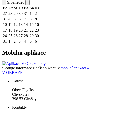
Srpen
2026
Po
Út
St
Čt
Pá
So
Ne
27
28
29
30
31
1
2
3
4
5
6
7
8
9
10
11
12
13
14
15
16
17
18
19
20
21
22
23
24
25
26
27
28
29
30
31
1
2
3
4
5
6
Mobilní aplikace
Sledujte informace z našeho webu v
mobilní aplikaci –
V OBRAZE.
Adresa
Obec Chyšky
Chyšky 27
398 53 Chyšky
Kontakty