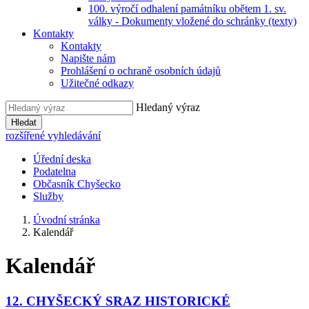
100. výročí odhalení památníku obětem 1. sv.
války - Dokumenty vložené do schránky (texty)
Kontakty
Kontakty
Napište nám
Prohlášení o ochraně osobních údajů
Užitečné odkazy
Hledaný výraz
Hledat
rozšířené vyhledávání
Úřední deska
Podatelna
Občasník Chyšecko
Služby
Úvodní stránka
Kalendář
Kalendář
12. CHYŠECKÝ SRAZ HISTORICKÉ