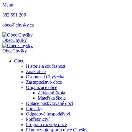
Menu
382 591 206
obec@chysky.cz
Obec
Chyšky
Obec
Chyšky
Obec
Historie a současnost
Znak obce
Osobnosti Chyšecka
Zastupitelstvo obce
Organizace obce
Základní škola
Mateřská škola
Dotace poskytované obcí
Poplatky
Odpadové hospodářství
Pohřebnictví
Program rozvoje obce
Plán rozvoje sportu obce Chyšky