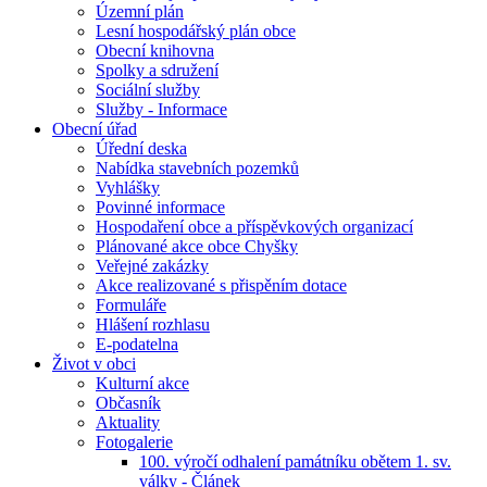
Územní plán
Lesní hospodářský plán obce
Obecní knihovna
Spolky a sdružení
Sociální služby
Služby - Informace
Obecní úřad
Úřední deska
Nabídka stavebních pozemků
Vyhlášky
Povinné informace
Hospodaření obce a příspěvkových organizací
Plánované akce obce Chyšky
Veřejné zakázky
Akce realizované s přispěním dotace
Formuláře
Hlášení rozhlasu
E-podatelna
Život v obci
Kulturní akce
Občasník
Aktuality
Fotogalerie
100. výročí odhalení památníku obětem 1. sv.
války - Článek