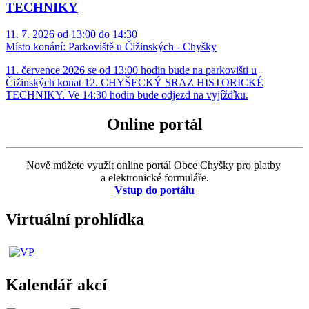
TECHNIKY
11. 7. 2026 od 13:00 do 14:30
Místo konání:
Parkoviště u Čižinských - Chyšky
11. července 2026 se od 13:00 hodin bude na parkovišti u
Čižinských konat 12. CHYŠECKÝ SRAZ HISTORICKÉ
TECHNIKY. Ve 14:30 hodin bude odjezd na vyjížďku.
Online portál
Nově můžete využít online portál Obce Chyšky pro platby
a elektronické formuláře.
Vstup do portálu
Virtuální prohlídka
Kalendář akcí