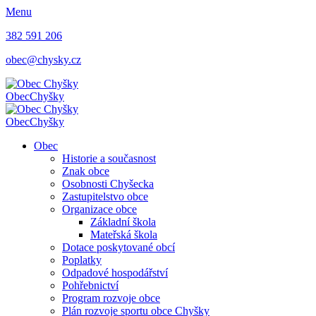
Menu
382 591 206
obec@chysky.cz
Obec
Chyšky
Obec
Chyšky
Obec
Historie a současnost
Znak obce
Osobnosti Chyšecka
Zastupitelstvo obce
Organizace obce
Základní škola
Mateřská škola
Dotace poskytované obcí
Poplatky
Odpadové hospodářství
Pohřebnictví
Program rozvoje obce
Plán rozvoje sportu obce Chyšky