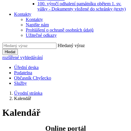
100. výročí odhalení památníku obětem 1. sv.
války - Dokumenty vložené do schránky (texty)
Kontakty
Kontakty
Napište nám
Prohlášení o ochraně osobních údajů
Užitečné odkazy
Hledaný výraz
Hledat
rozšířené vyhledávání
Úřední deska
Podatelna
Občasník Chyšecko
Služby
Úvodní stránka
Kalendář
Kalendář
Online portál