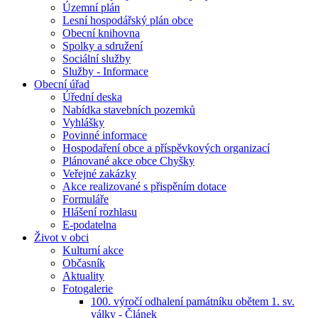
Územní plán
Lesní hospodářský plán obce
Obecní knihovna
Spolky a sdružení
Sociální služby
Služby - Informace
Obecní úřad
Úřední deska
Nabídka stavebních pozemků
Vyhlášky
Povinné informace
Hospodaření obce a příspěvkových organizací
Plánované akce obce Chyšky
Veřejné zakázky
Akce realizované s přispěním dotace
Formuláře
Hlášení rozhlasu
E-podatelna
Život v obci
Kulturní akce
Občasník
Aktuality
Fotogalerie
100. výročí odhalení památníku obětem 1. sv.
války - Článek